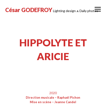
Skip
to
Primar
César GODEFROY
content
Menu
Lighting design ⩓ Daily photos
HIPPOLYTE ET
ARICIE
2020
Direction musicale – Raphaël Pichon
Mise en scène – Jeanne Candel